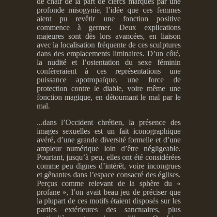
de chair de la part de clercs marqués par une
profonde misogynie, l’idée que ces femmes
aient pu revêtir une fonction positive
commence à germer. Deux explications
majeures sont dès lors avancées, en liaison
avec la localisation fréquente de ces sculptures
dans des emplacements liminaires. D’un côté,
la nudité et l’ostentation du sexe féminin
conféreraient à ces représentations une
puissance apotropaïque, une force de
protection contre le diable, voire même une
fonction magique, en détournant le mal par le
mal.
...dans l’Occident chrétien, la présence des
images sexuelles est un fait iconographique
avéré, d’une grande diversité formelle et d’une
ampleur numérique loin d’être négligeable.
Pourtant, jusqu’à peu, elles ont été considérées
comme peu dignes d’intérêt, voire incongrues
et gênantes dans l’espace consacré des églises.
Perçus comme relevant de la sphère du «
profane », l’on avait beau jeu de préciser que
la plupart de ces motifs étaient disposés sur les
parties extérieures des sanctuaires, plus