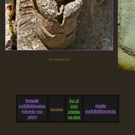
un travail de
female
list of
exhibitionists
male
irish
sitemap
(sheela-na-
exhibitionists
sheela-
gigs)
na-gigs