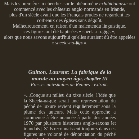
Mais les premières recherches sur le phénomène
exhibitionniste
ont
commencé avec les châteaux anglo-normands en Irlande,
plus d'un siècle avant que les Français prudes ne regardent les
corbeaux des églises sans dégoût.
Malheureusement, en raison d'un malentendu linguistique,
ces figures ont été baptisées « sheela-na-gigs »,
alors que nous savons aujourd'hui qu'elles auraient dû être appelées
« sheela-na-
jigs
».
Guitton, Laurent: La fabrique de la
morale au moyen âge,
chapitre III
Presses univsitaires de Rennes : extraits
«...Conçue au milieu du xixe siècle, l’idée que
la Sheela-na-gig serait une représentation du
péché de luxure revient régulièrement sous la
plume des auteurs. Mais cette approche a
commencé à être nuancée à partir des années
1970 par plusieurs historiens anglo-saxons [et
irlandais]. S’ils reconnaissent toujours dans ces
figures une volonté de dénonciation du péché