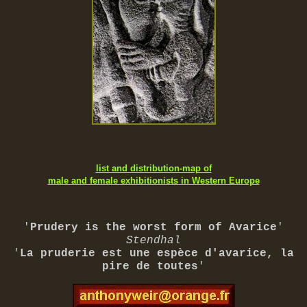
list and distribution-map of
male and female exhibitionists in Western Europe
'
Prudery is the worst form of Avarice
'
Stendhal
'
La pruderie est une espèce d'avarice, la
pire de toutes
'