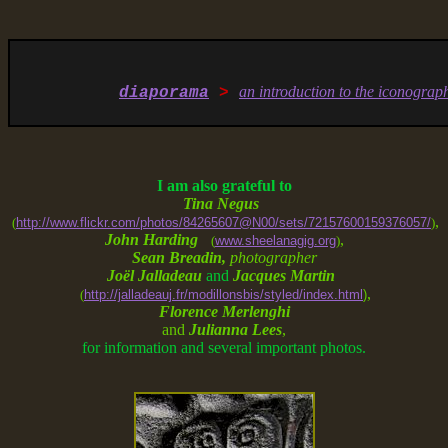
an introduction to the iconogra
diaporama
>
I am also grateful to
Tina Negus
,
(
http://www.flickr.com/photos/84265607@N00/sets/72157600159376057/
)
John Harding
,
(
www.sheelanagig.org
)
Sean Breadin,
photographer
Joël Jalladeau
and
Jacques Martin
,
(
http://jalladeauj.fr/modillonsbis/styled/index.html
)
Florence Merlenghi
and
Julianna Lees
,
for information and several important photos.