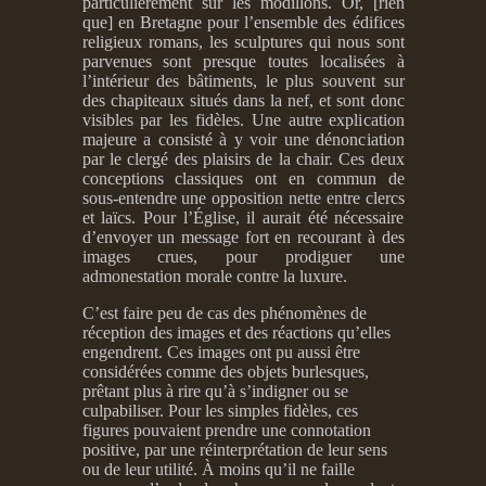
particulièrement sur les modillons. Or, [rien
que] en Bretagne pour l’ensemble des édifices
religieux romans, les sculptures qui nous sont
parvenues sont presque toutes localisées à
l’intérieur des bâtiments, le plus souvent sur
des chapiteaux situés dans la nef, et sont donc
visibles par les fidèles. Une autre explication
majeure a consisté à y voir une dénonciation
par le clergé des plaisirs de la chair. Ces deux
conceptions classiques ont en commun de
sous-entendre une opposition nette entre clercs
et laïcs. Pour l’Église, il aurait été nécessaire
d’envoyer un message fort en recourant à des
images crues, pour prodiguer une
admonestation morale contre la luxure.
C’est faire peu de cas des phénomènes de
réception des images et des réactions qu’elles
engendrent. Ces images ont pu aussi être
considérées comme des objets burlesques,
prêtant plus à rire qu’à s’indigner ou se
culpabiliser. Pour les simples fidèles, ces
figures pouvaient prendre une connotation
positive, par une réinterprétation de leur sens
ou de leur utilité. À moins qu’il ne faille